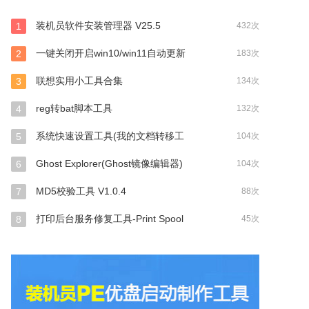
装机员软件安装管理器 V25.5
1
432次
一键关闭开启win10/win11自动更新
2
183次
联想实用小工具合集
3
134次
reg转bat脚本工具
4
132次
系统快速设置工具(我的文档转移工
5
104次
Ghost Explorer(Ghost镜像编辑器)
6
104次
MD5校验工具 V1.0.4
7
88次
打印后台服务修复工具-Print Spool
8
45次