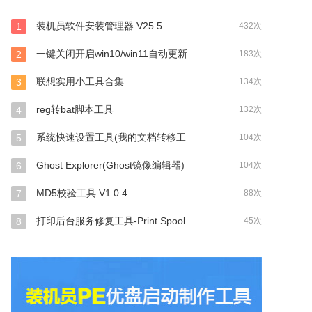
装机员软件安装管理器 V25.5
1
432次
一键关闭开启win10/win11自动更新
2
183次
联想实用小工具合集
3
134次
reg转bat脚本工具
4
132次
系统快速设置工具(我的文档转移工
5
104次
Ghost Explorer(Ghost镜像编辑器)
6
104次
MD5校验工具 V1.0.4
7
88次
打印后台服务修复工具-Print Spool
8
45次