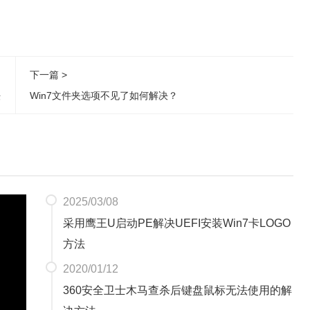
下一篇 >
法
Win7文件夹选项不见了如何解决？
2025/03/08
采用鹰王U启动PE解决UEFI安装Win7卡LOGO
方法
2020/01/12
360安全卫士木马查杀后键盘鼠标无法使用的解