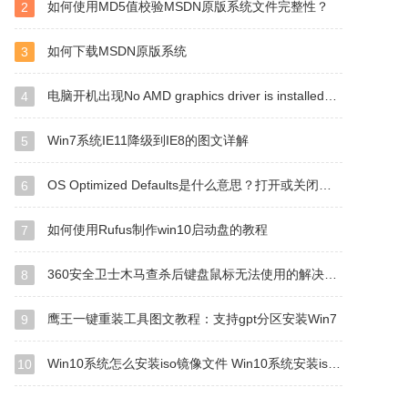
如何使用MD5值校验MSDN原版系统文件完整性？
2
如何下载MSDN原版系统
3
电脑开机出现No AMD graphics driver is installed的解决方案
4
Win7系统IE11降级到IE8的图文详解
5
OS Optimized Defaults是什么意思？打开或关闭有什么区别？
6
如何使用Rufus制作win10启动盘的教程
7
360安全卫士木马查杀后键盘鼠标无法使用的解决方法
8
鹰王一键重装工具图文教程：支持gpt分区安装Win7
9
Win10系统怎么安装iso镜像文件 Win10系统安装iso镜像文件方法
10