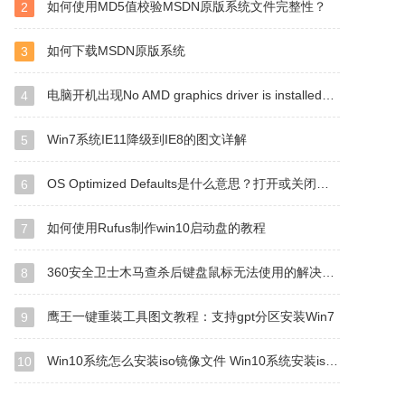
如何使用MD5值校验MSDN原版系统文件完整性？
2
如何下载MSDN原版系统
3
电脑开机出现No AMD graphics driver is installed的解决方案
4
Win7系统IE11降级到IE8的图文详解
5
OS Optimized Defaults是什么意思？打开或关闭有什么区别？
6
如何使用Rufus制作win10启动盘的教程
7
360安全卫士木马查杀后键盘鼠标无法使用的解决方法
8
鹰王一键重装工具图文教程：支持gpt分区安装Win7
9
Win10系统怎么安装iso镜像文件 Win10系统安装iso镜像文件方法
10