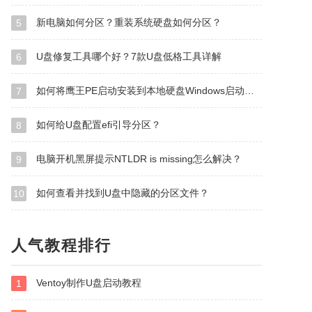
新电脑如何分区？重装系统硬盘如何分区？
5
U盘修复工具哪个好？7款U盘低格工具详解
6
如何将鹰王PE启动安装到本地硬盘Windows启动管理器？
7
如何给U盘配置efi引导分区？
8
电脑开机黑屏提示NTLDR is missing怎么解决？
9
如何查看并找到U盘中隐藏的分区文件？
10
人气教程排行
Ventoy制作U盘启动教程
1