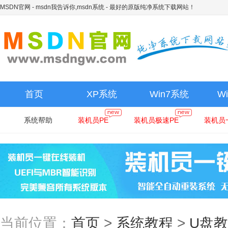
MSDN官网 - msdn我告诉你,msdn系统
- 最好的原版纯净系统下载网站！
首页
XP系统
Win7系统
W
系统帮助
装机员PE
装机员极速PE
装机员
当前位置：
首页
>
系统教程
>
U盘